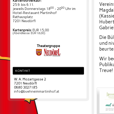
Kartenvorverkauf:
Verein
25.9. bis 6.11.
00
00
jeweils Donnerstags 18
- 20
Uhr im
Magdal
Hotel-Restauant Martinihof
(Kassi
Rathausplatz
7201 Neudörfl
Hubert
Gabrie
Kartenpreis:
EUR 15,00
(Abendkassa: EUR 18,00)
Die Bü
und ni
Theatergruppe
beurtei
Wir be
Publik
Treue!
KONTAKT
W. A. Mozartgasse 2
7201 Neudörfl
0680 3027185
info@buehneimmartinihof.at