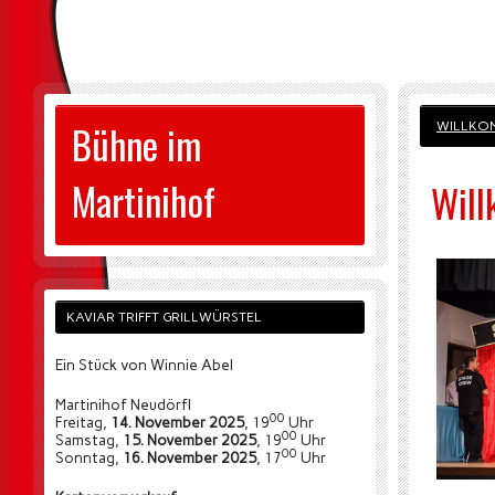
Bühne im
WILLKO
Martinihof
Wil
KAVIAR TRIFFT GRILLWÜRSTEL
Ein Stück von Winnie Abel
Martinihof Neudörfl
00
Freitag,
14. November 2025
, 19
Uhr
00
Samstag,
15. November 2025
, 19
Uhr
00
Sonntag,
16. November 2025
, 17
Uhr