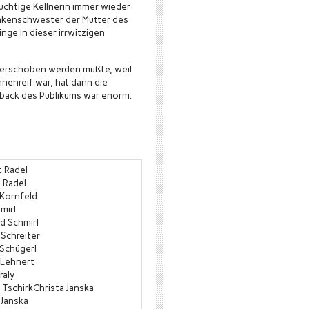
üchtige Kellnerin immer wieder
rankenschwester der Mutter des
inge in dieser irrwitzigen
verschoben werden mußte, weil
hnenreif war, hat dann die
tback des Publikums war enorm.
t Radel
 Radel
 Kornfeld
mirl
d Schmirl
Schreiter
 Schügerl
 Lehnert
raly
 TschirkChrista Janska
 Janska