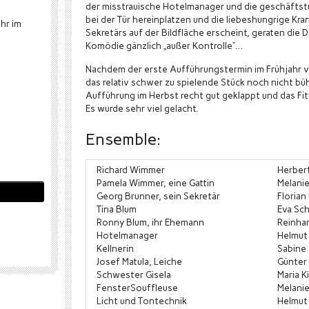
der misstrauische Hotelmanager und die geschäftst
bei der Tür hereinplatzen und die liebeshungrige K
hr im
Sekretärs auf der Bildfläche erscheint, geraten die D
Komödie gänzlich „außer Kontrolle“…
Nachdem der erste Aufführungstermin im Frühjahr 
das relativ schwer zu spielende Stück noch nicht bü
Aufführung im Herbst recht gut geklappt und das Fi
Es wurde sehr viel gelacht.
Ensemble:
Richard Wimmer
Herber
Pamela Wimmer, eine Gattin
Melanie
Georg Brunner, sein Sekretär
Florian
Tina Blum
Eva Sch
Ronny Blum, ihr Ehemann
Reinhar
Hotelmanager
Helmut 
Kellnerin
Sabine
Josef Matula, Leiche
Günter
Schwester Gisela
Maria Ki
FensterSouffleuse
Melanie
Licht und Tontechnik
Helmut