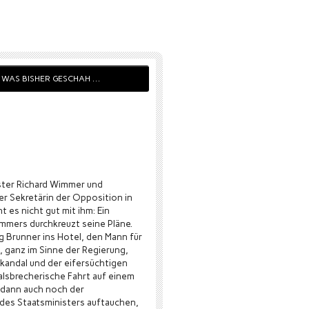
WAS BISHER GESCHAH …
ster Richard Wimmer und
er Sekretärin der Opposition in
t es nicht gut mit ihm: Ein
mmers durchkreuzt seine Pläne.
rg Brunner ins Hotel, den Mann für
ret, ganz im Sinne der Regierung,
kandal und der eifersüchtigen
alsbrecherische Fahrt auf einem
 dann auch noch der
 des Staatsministers auftauchen,