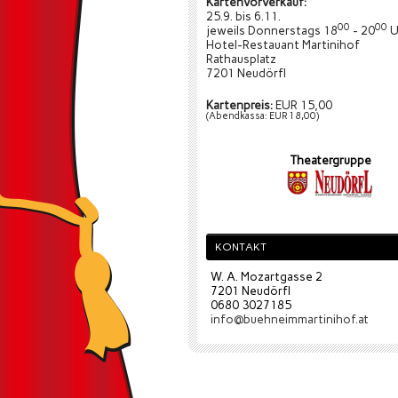
Kartenvorverkauf:
25.9. bis 6.11.
00
00
jeweils Donnerstags 18
- 20
U
Hotel-Restauant Martinihof
Rathausplatz
7201 Neudörfl
Kartenpreis:
EUR 15,00
(Abendkassa: EUR 18,00)
Theatergruppe
KONTAKT
W. A. Mozartgasse 2
7201 Neudörfl
0680 3027185
info@buehneimmartinihof.at