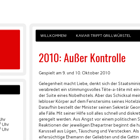
WILLKOMMEN!
KAVIAR TRIFFT GRILLWÜRSTEL
2010: Außer Kontrolle
Gespielt am 9. und 10. Oktober 2010
Gelegenheit macht Liebe, denkt sich der Staatsmini
verabredet ein stimmungsvolles Tête-a-tête mit ein
der Suite eines Nobelhotels. Aber das Schicksal mein
lebloser Körper auf dem Fenstersims seines Hotelzi
Daraufhin bestellt der Minister seinen Sekretär Geo
alle Fälle. Mit seiner Hilfe soll alles schnell und disk
geregelt werden. Aus Angst vor einem politischen S
Uhr
0
Uhr
Reaktionen der jeweiligen Ehepartner beginnt die h
0
Uhr
Karussell aus Lügen, Täuschung und Verstecken. Als
eifersüchtige Ehemann der Geliebten und die Gattin