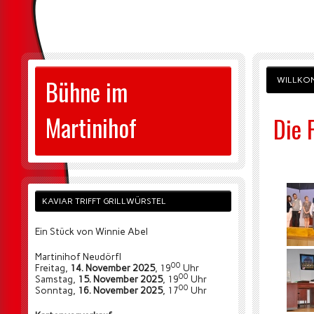
Bühne im
WILLKO
Martinihof
Die 
KAVIAR TRIFFT GRILLWÜRSTEL
Ein Stück von Winnie Abel
Martinihof Neudörfl
00
Freitag,
14. November 2025
, 19
Uhr
00
Samstag,
15. November 2025
, 19
Uhr
00
Sonntag,
16. November 2025
, 17
Uhr