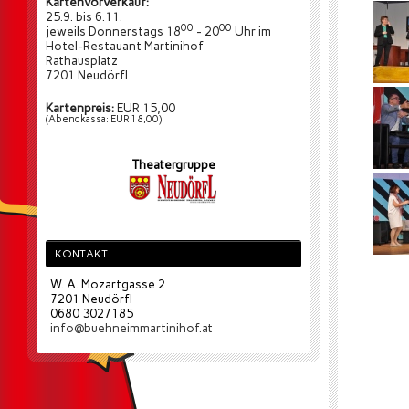
Kartenvorverkauf:
25.9. bis 6.11.
00
00
jeweils Donnerstags 18
- 20
Uhr im
Hotel-Restauant Martinihof
Rathausplatz
7201 Neudörfl
Kartenpreis:
EUR 15,00
(Abendkassa: EUR 18,00)
Theatergruppe
KONTAKT
W. A. Mozartgasse 2
7201 Neudörfl
0680 3027185
info@buehneimmartinihof.at