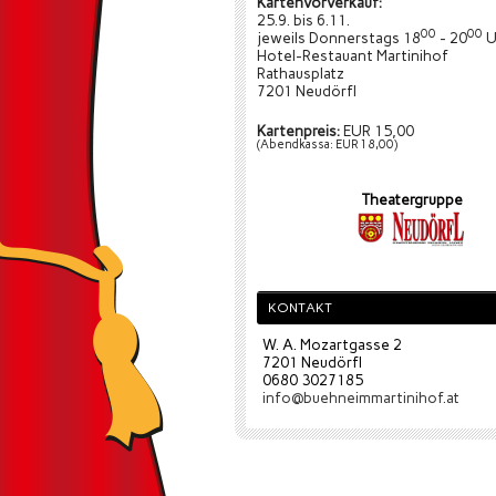
Kartenvorverkauf:
25.9. bis 6.11.
00
00
jeweils Donnerstags 18
- 20
U
Hotel-Restauant Martinihof
Rathausplatz
7201 Neudörfl
Kartenpreis:
EUR 15,00
(Abendkassa: EUR 18,00)
Theatergruppe
KONTAKT
W. A. Mozartgasse 2
7201 Neudörfl
0680 3027185
info@buehneimmartinihof.at