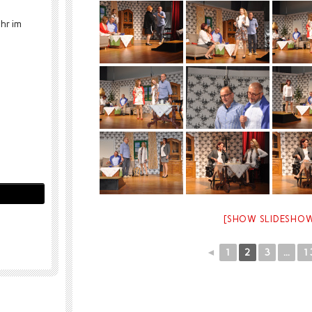
hr im
[SHOW SLIDESHO
◄
1
2
3
...
1