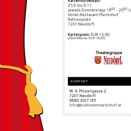
Kartenvorverkauf:
25.9. bis 6.11.
00
00
jeweils Donnerstags 18
- 20
U
Hotel-Restauant Martinihof
Rathausplatz
7201 Neudörfl
Kartenpreis:
EUR 15,00
(Abendkassa: EUR 18,00)
Theatergruppe
KONTAKT
W. A. Mozartgasse 2
7201 Neudörfl
0680 3027185
info@buehneimmartinihof.at