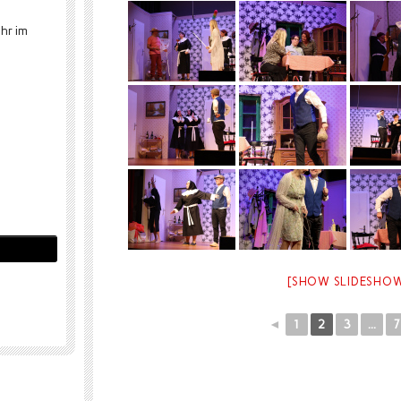
hr im
[SHOW SLIDESHO
◄
1
2
3
...
7