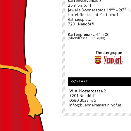
Kartenvorverkauf:
25.9. bis 6.11.
00
00
jeweils Donnerstags 18
- 20
U
Hotel-Restauant Martinihof
Rathausplatz
7201 Neudörfl
Kartenpreis:
EUR 15,00
(Abendkassa: EUR 18,00)
Theatergruppe
KONTAKT
W. A. Mozartgasse 2
7201 Neudörfl
0680 3027185
info@buehneimmartinihof.at