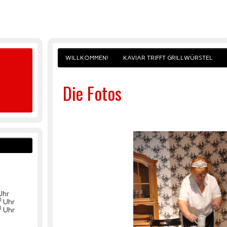
WILLKOMMEN!
KAVIAR TRIFFT GRILLWÜRSTEL
Die Fotos
Uhr
0
Uhr
0
Uhr